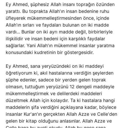
Ey Ahmed, şüphesiz Allah insanı toprağın özünden
yarattı. Bu toprakta Allah'ın insan bedenine ruhu
üfleyerek mükemmelleştirmesinden önce, içinde
Allah'ın sırları ve faydaları bulunan on iki madde
vardı... Bunlar on iki ayrı madde değil, birbirleriyle
ilişkilidir ve insan bedeni için karşılıklı faydalar
sağlarlar. Yani Allah'ın mükemmel insanlar yaratma
konusundaki kudretinin bir göstergesidir.
Ey Ahmed, sana yeryüzündeki on iki maddeyi
öğretiyorum ki, akıl hastalarına verdiğin şeylerden
şüphe edenler, sadece bir yerden gelen toprak
olmasın, tuttuğum yeryüzünü 12 dengeli maddeyle
mükemmelleştirmek ve delilerdeki maddeleri
düzeltmek Allah için kolaydır. Ta ki hastalara hangi
maddelerin şifa verdiğini açıklayana kadar, böylece
insanlar Kur'an'ın gerçekten Allah Azze ve Celle'den
gelen bir kitap olduğunu anlasınlar. Allah Azze ve
Celle bana bu ayeti okudu, Allah bu gece sana