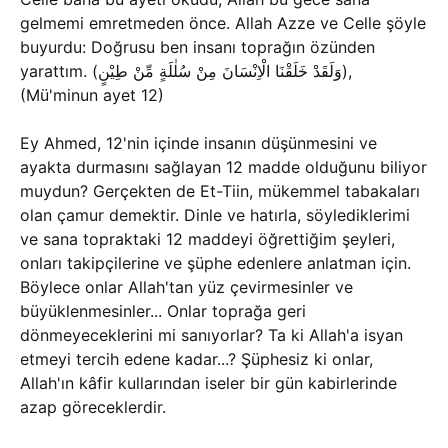
gelmemi emretmeden önce. Allah Azze ve Celle şöyle
buyurdu: Doğrusu ben insanı toprağın özünden
yarattım. (
وَلَقَدْ خَلَقْنَا الْاِنْسَانَ مِنْ سُلٰلَةٍ مِّنْ طِيْنٍ
),
(Mü'minun ayet 12)
Ey Ahmed, 12'nin içinde insanın düşünmesini ve
ayakta durmasını sağlayan 12 madde olduğunu biliyor
muydun? Gerçekten de Et-Tiin, mükemmel tabakaları
olan çamur demektir. Dinle ve hatırla, söylediklerimi
ve sana topraktaki 12 maddeyi öğrettiğim şeyleri,
onları takipçilerine ve şüphe edenlere anlatman için.
Böylece onlar Allah'tan yüz çevirmesinler ve
büyüklenmesinler... Onlar toprağa geri
dönmeyeceklerini mi sanıyorlar? Ta ki Allah'a isyan
etmeyi tercih edene kadar...? Şüphesiz ki onlar,
Allah'ın kâfir kullarından iseler bir gün kabirlerinde
azap göreceklerdir.