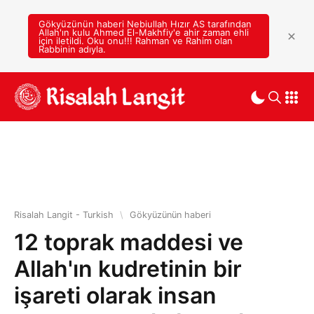
Gökyüzünün haberi Nebiullah Hızır AS tarafından
Allah'ın kulu Ahmed El-Makhfiy'e ahir zaman ehli
için iletildi. Oku onu!!! Rahman ve Rahim olan
Rabbinin adıyla.
Risalah Langit - Turkish
\
Gökyüzünün haberi
12 toprak maddesi ve
Allah'ın kudretinin bir
işareti olarak insan