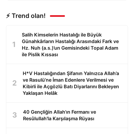
⚡ Trend olan!
Salih Kimselerin Hastalığı ile Büyük
Günahkârların Hastalığı Arasındaki Fark ve
Hz. Nuh (a.s.)’un Gemisindeki Topal Adam
ile Pislik Kıssası
H*V Hastalığından Şifanın Yalnızca Allah’a
ve Rasulü’ne İman Edenlere Verilmesi ve
Kibirli ile Açgözlü Batı Diyarlarını Bekleyen
Yaklaşan Helâk
40 Gençliğin Allah'ın Fermanı ve
Resûlullah'la Karşılaşma Rüyası