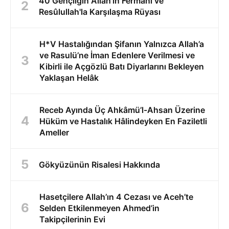
40 Gençliğin Allah'ın Fermanı ve
Resûlullah'la Karşılaşma Rüyası
H*V Hastalığından Şifanın Yalnızca Allah’a
ve Rasulü’ne İman Edenlere Verilmesi ve
Kibirli ile Açgözlü Batı Diyarlarını Bekleyen
Yaklaşan Helâk
Receb Ayında Üç Ahkâmü’l-Ahsan Üzerine
Hüküm ve Hastalık Hâlindeyken En Faziletli
Ameller
Gökyüzünün Risalesi Hakkında
Hasetçilere Allah’ın 4 Cezası ve Aceh’te
Selden Etkilenmeyen Ahmed’in
Takipçilerinin Evi