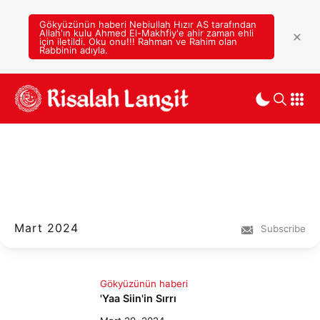
Gökyüzünün haberi Nebiullah Hızır AS tarafından
Allah'ın kulu Ahmed El-Makhfiy'e ahir zaman ehli
için iletildi. Oku onu!!! Rahman ve Rahim olan
Rabbinin adıyla.
Mart 2024
Subscribe
Gökyüzünün haberi
'Yaa Siin'in Sırrı